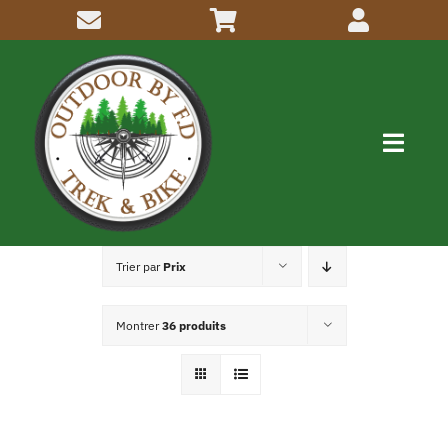
Passer
au
contenu
Navig
à
bascu
Me connaitre
Trier par
Prix
Activités
Montrer
36 produits
Inscriptions
Articles