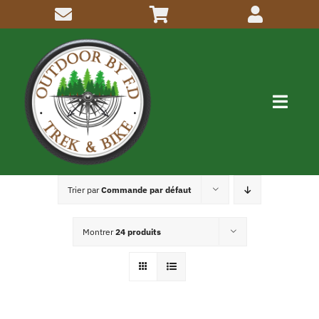
Passer
au
contenu
Navig
à
bascu
Me connaitre
Trier par
Commande par défaut
Activités
Montrer
24 produits
Inscriptions
Articles