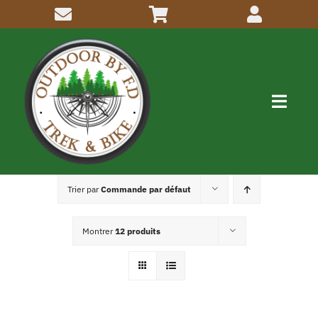
Passer
au
contenu
Navig
à
bascu
Me connaitre
Trier par
Commande par défaut
Activités
Montrer
12 produits
Inscriptions
Articles