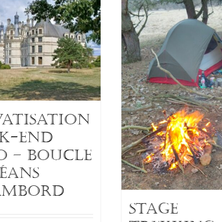
VATISATION
K-END
O – BOUCLE
ÉANS
AMBORD
STAGE