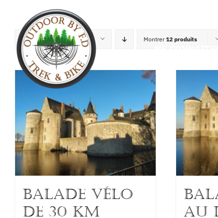
Passer
au
contenu
Trier par
Nom
Montrer
12 produits
ME CONNAITR
BALADE VÉLO
BAL
de 30 km
au 