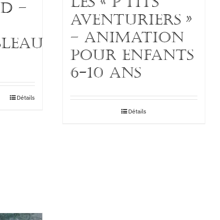
Les « p’tits
D –
aventuriers »
– Animation
BLEAU
pour enfants
6-10 ans
Détails
Détails