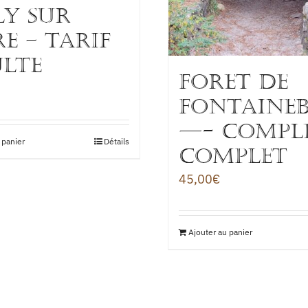
ly sur
re – TARIF
LTE
FORET DE
fontaine
—- COMPL
 panier
Détails
COMPLET
45,00
€
Ajouter au panier