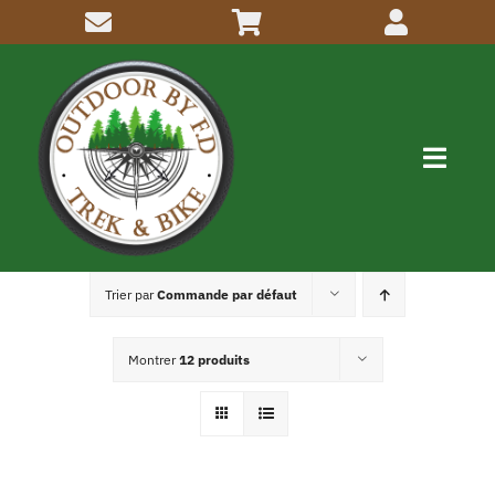
Passer
au
contenu
Navig
à
bascu
Me connaitre
Trier par
Commande par défaut
Activités
Montrer
12 produits
Inscriptions
Articles