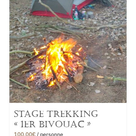
STAGE TREKKING
« 1er BIVOUAC »
100,00
€
/ personne