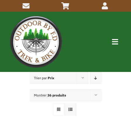
Passer
au
contenu
Navig
à
bascu
Me connaitre
Trier par
Prix
Activités
Montrer
36 produits
Inscriptions
Articles