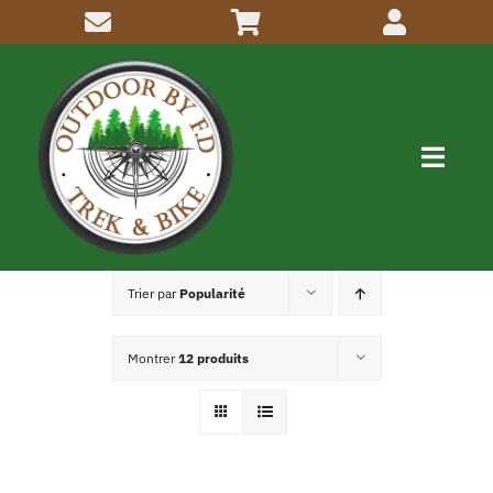
Passer
au
contenu
Navig
à
bascu
Me connaitre
Trier par
Popularité
Activités
Montrer
12 produits
Inscriptions
Articles