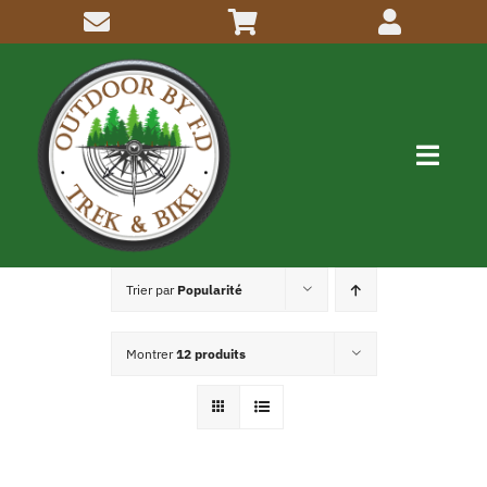
Passer
au
contenu
Navig
à
bascu
Me connaitre
Trier par
Popularité
Activités
Montrer
12 produits
Inscriptions
Articles